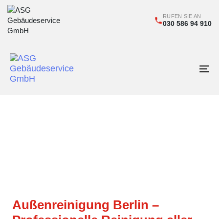
RUFEN SIE AN
030 586 94 910
Tog
nav
Außenreinigung Berlin –