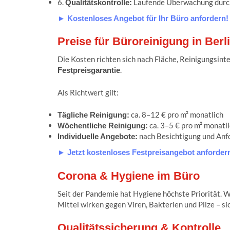
6.
Laufende Überwachung durch
Qualitätskontrolle:
► Kostenloses Angebot für Ihr Büro anfordern!
Preise für Büroreinigung in Berl
Die Kosten richten sich nach Fläche, Reinigungsint
.
Festpreisgarantie
Als Richtwert gilt:
ca. 8–12 € pro m² monatlich
Tägliche Reinigung:
ca. 3–5 € pro m² monatl
Wöchentliche Reinigung:
nach Besichtigung und Anf
Individuelle Angebote:
► Jetzt kostenloses Festpreisangebot anforder
Corona & Hygiene im Büro
Seit der Pandemie hat Hygiene höchste Priorität. W
Mittel wirken gegen Viren, Bakterien und Pilze – s
Qualitätssicherung & Kontrolle