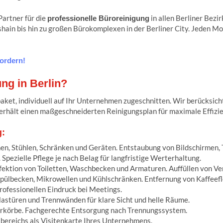
Partner für die
in allen Berliner Bez
professionelle Büroreinigung
shain bis hin zu großen Bürokomplexen in der Berliner City. Jeden M
ordern!
ng in Berlin?
aket, individuell auf Ihr Unternehmen zugeschnitten. Wir berücksich
erhält einen maßgeschneiderten Reinigungsplan für maximale Effizie
g:
en, Stühlen, Schränken und Geräten. Entstaubung von Bildschirmen, 
Spezielle Pflege je nach Belag für langfristige Werterhaltung.
ektion von Toiletten, Waschbecken und Armaturen. Auffüllen von Ve
Spülbecken, Mikrowellen und Kühlschränken. Entfernung von Kaffeefl
rofessionellen Eindruck bei Meetings.
lastüren und Trennwänden für klare Sicht und helle Räume.
rkörbe. Fachgerechte Entsorgung nach Trennungssystem.
bereichs als Visitenkarte Ihres Unternehmens.