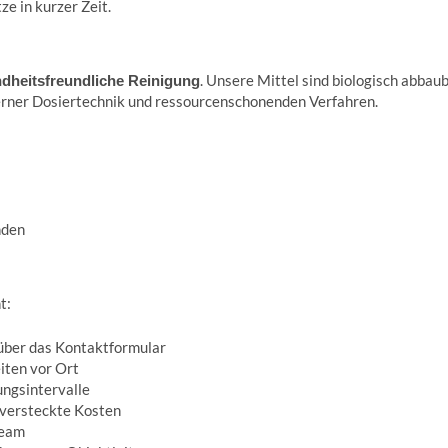
ze in kurzer Zeit.
. Unsere Mittel sind biologisch abba
dheitsfreundliche Reinigung
rner Dosiertechnik und ressourcenschonenden Verfahren.
nden
t:
 über das Kontaktformular
iten vor Ort
ngsintervalle
 versteckte Kosten
Team