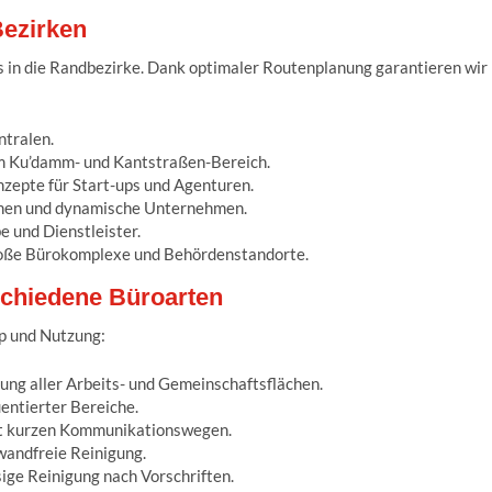
Bezirken
is in die Randbezirke. Dank optimaler Routenplanung garantieren wir
tralen.
im Ku’damm- und Kantstraßen-Bereich.
zepte für Start-ups und Agenturen.
hen und dynamische Unternehmen.
e und Dienstleister.
ße Bürokomplexe und Behördenstandorte.
rschiedene Büroarten
yp und Nutzung:
ung aller Arbeits- und Gemeinschaftsflächen.
entierter Bereiche.
mit kurzen Kommunikationswegen.
wandfreie Reinigung.
ige Reinigung nach Vorschriften.