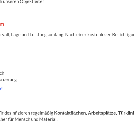
 unseren Objektleiter
in
ervall, Lage und Leistungsumfang. Nach einer kostenlosen Besichtigu
ich
orderung
n!
ir desinfizieren regelmäßig
Kontaktflächen, Arbeitsplätze, Türklin
icher für Mensch und Material.