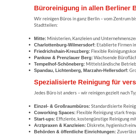
Büroreinigung in allen Berliner 
Wir reinigen Büros in ganz Berlin – vom Zentrum b
Stadtteilen:
Ministerien, Kanzleien und Unternehmenszen
Mitte:
Etablierte Firmen 
Charlottenburg-Wilmersdorf:
Flexible Reinigungskon
Friedrichshain-Kreuzberg:
Wachsende Bürofläc
Pankow & Prenzlauer Berg:
Mittelständische Betrieb
Tempelhof-Schöneberg:
Gro
Spandau, Lichtenberg, Marzahn-Hellersdorf:
Spezialisierte Reinigung für ve
Jedes Büro ist anders – wir reinigen gezielt nach T
Standardisierte Reinig
Einzel- & Großraumbüros:
Flexible Reinigung stark frequ
Coworking Spaces:
Effiziente, kostengünstige Reinigung 
Start-ups:
Diskrete, hygienisch ein
Arztpraxen & Kanzleien:
Zuverläss
Behörden & öffentliche Einrichtungen: